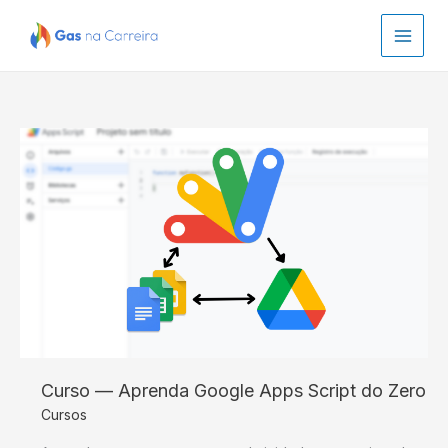
Ir
S
para
e
o
a
conteúdo
r
c
Curso
h
—
Aprenda
Google
Apps
Script
do
Zero
Curso — Aprenda Google Apps Script do Zero
Cursos